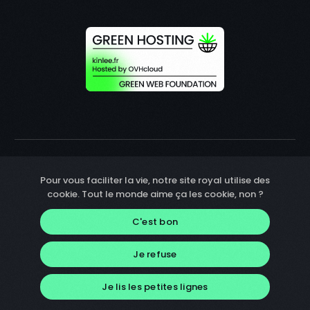
Pour vous faciliter la vie, notre site royal utilise des
cookie. Tout le monde aime ça les cookie, non ?
C'est bon
S'inscrire
Je refuse
© 2026 Kinlee Communication.
Contactez-nous
Tous droits réservés.
Je lis les petites lignes