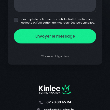
e
d
m
e
e
f
s
i
s
C
J'accepte la politique de confidentialité relative à la
c
a
collecte et l'utilisation de mes données personnelles.
a
h
g
s
i
e
e
e
s
Envoyer le message
r
à
*
c
o
c
h
*Champs obligatoires.
e
r
*
09 78 80 45 94
contact@kinlee.fr