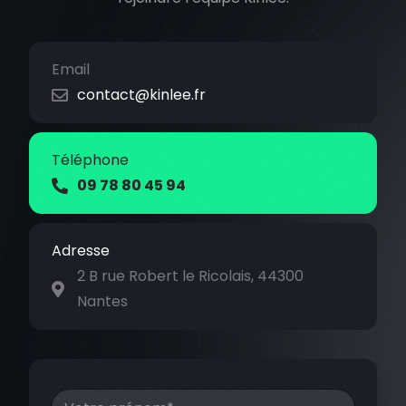
Email
contact@kinlee.fr
Téléphone
09 78 80 45 94
Adresse
2 B rue Robert le Ricolais, 44300
Nantes
N
o