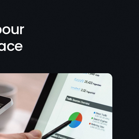
pour
cace