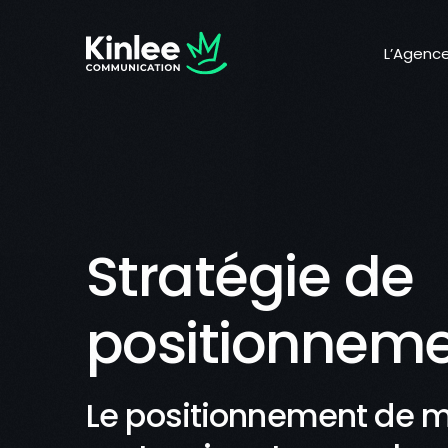
L’Agenc
L’Agenc
Pourquoi
Nos vale
Notre vi
Nos en
Stratégie de
Notre é
positionnem
Rejoigne
Le positionnement de 