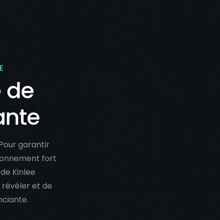
E
e de
ante
Pour garantir
tionnement fort
 de Kinlee
révéler et de
nciante.