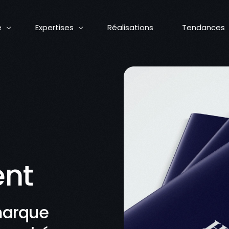
e
Expertises
Réalisations
Tendances
e
Stratégie de communication
 nous ?
Identité de marque
urs
Design graphique
sion
Solution digitale
gagements
Contenu
quipe
Activation marketing
ent
z l’équipe
Relation médias
Retail
Formation en communication et IA
marque