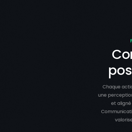
Con
pos
Chaque actio
une perception
et aligné
Communicatio
valoris