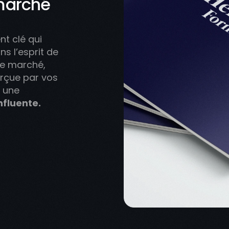
 marché
nt clé qui
ns l’esprit de
 le marché,
erçue par vos
t une
fluente.